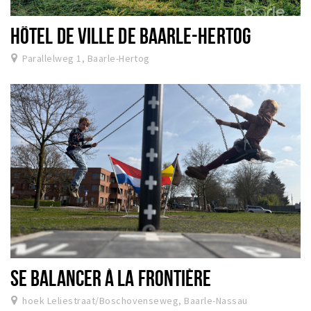
Dormir
HÔTEL DE VILLE DE BAARLE-HERTOG
Récréation
Parallelweg 1, Baarle-Hertog
Achats
Parking
Éxpercience
Enclaves
Musée et théâtre
Activité
Piste cyclable
Marche et randonnées
Nature
SE BALANCER À LA FRONTIÈRE
hoek Leliestraat/Boschovenseweg, Baarle-Nassau