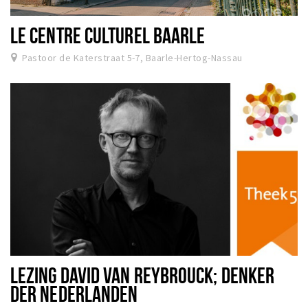
Dormir
LE CENTRE CULTUREL BAARLE
Récréation
Pastoor de Katerstraat 5-7, Baarle-Hertog-Nassau
Achats
Parking
Éxpercience
Enclaves
Musée et théâtre
Activité
Piste cyclable
Marche et randonnées
Nature
LEZING DAVID VAN REYBROUCK; DENKER
DER NEDERLANDEN