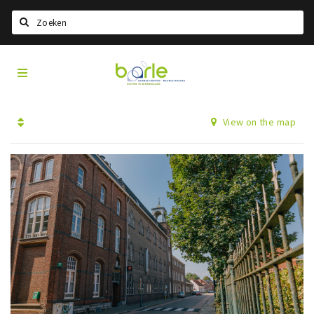
Search
Visit
Home
Baarle
Choisir la langue
View on the map
Information
A propos de Baarle
Histoire
Visit Baarle Shop
Bon d'achat Enclave
Événements
Manger
Boire