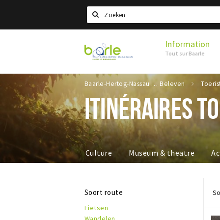
Search
Information
Visit
Tout sur Baarle
Baarle
Baarle-Hertog-Nassau
Beleven
Toeris
ITINÉRAIRES T
Culture
Museum & theatre
Ac
Soort route
So
Fietsen
Wandelen