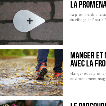
LA PROMENA
La promenade enclav
du village de Baarle.
historiques particulie
MANGER ET 
AVEC LA FRO
Manger et se promene
environnement magn
LE PARCOUR