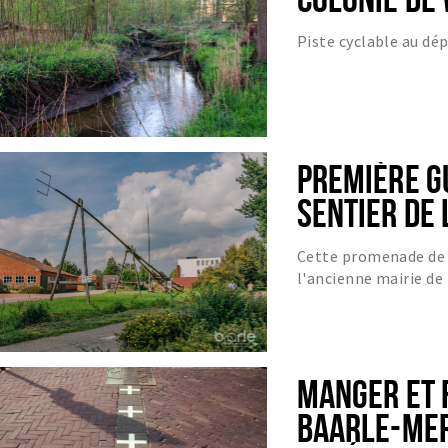
Piste cyclable au dé
PREMIÈRE G
SENTIER DE 
Cette promenade de 4
l'ancienne mairie de
MANGER ET F
BAARLE-MER