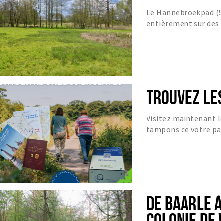
Le Hannebroekpad (5
entièrement sur des
meubles et poussiér
peuve...
TROUVEZ LE
Visitez maintenant l
tampons de votre pa
DE BAARLE 
COLONIE DE