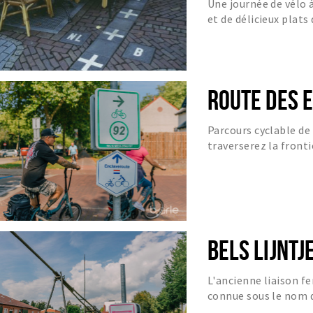
Une journée de vélo 
42 KM
et de délicieux plats
ROUTE DES 
Parcours cyclable de
traverserez la frontiè
Route de l'Enclave.
BELS LIJNTJ
L'ancienne liaison fe
connue sous le nom de