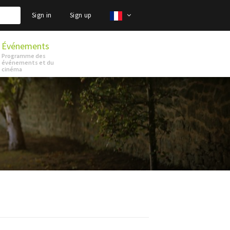
Sign in
Sign up
Événements
Programme des
événements et du
cinéma