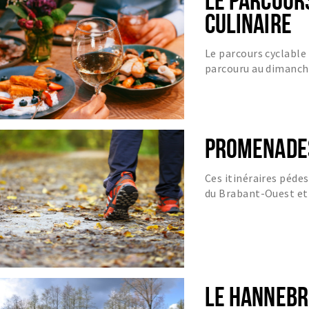
CULINAIRE
Le parcours cyclable 
parcouru au dimanch
jeudi au dimanche.
PROMENADES
Ces itinéraires péde
du Brabant-Ouest et 
LE HANNEB