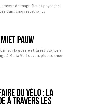
LOIN D'ÊTRE
à travers de magnifiques paysages
 48 KM
euse dans cinq restaurants
 MIET PAUW
m) sur la guerre et la résistance à
ge à Maria Verhoeven, plus connue
Pauw.
AIRE DU VÉLO : LA
E À TRAVERS LES
 DE BAARLE-NASSAU -