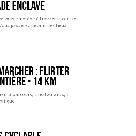
DE ENCLAVE
e vous emmène à travers le centre
 Vous passerez devant des lieux
rs et traverserez plus...
MARCHER : FLIRTER
NTIÈRE - 14 KM
r : 3 parcours, 2 restaurants, 1
ifique.
S CYCLABLE