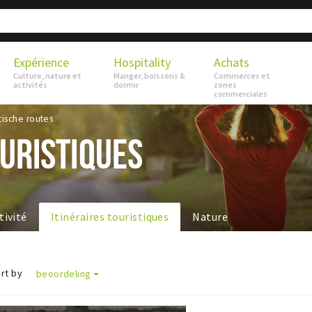
Expérience
Hospitality
Achats
Culture, nature et
Manger, boissons &
Commerces et
activités
dormir
zones
commerciales
tische routes
OURISTIQUES
tivité
Itinéraires touristiques
Nature
rt by
beoordeling