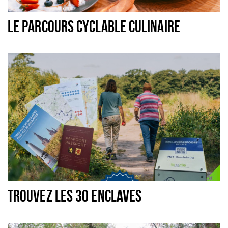
Dormir
LE PARCOURS CYCLABLE CULINAIRE
Récréation
Achats
Parking
Éxpercience
Enclaves
Musée et théâtre
Activité
Piste cyclable
Marche et randonnées
TROUVEZ LES 30 ENCLAVES
Nature