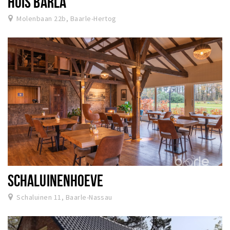
HUIS BARLA
Molenbaan 22b, Baarle-Hertog
SCHALUINENHOEVE
Schaluinen 11, Baarle-Nassau