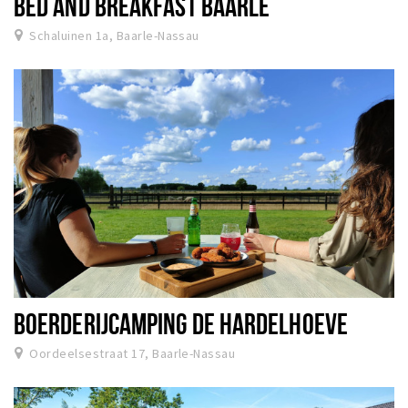
BED AND BREAKFAST BAARLE
Schaluinen 1a, Baarle-Nassau
BOERDERIJCAMPING DE HARDELHOEVE
Oordeelsestraat 17, Baarle-Nassau