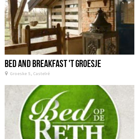
BED AND BREAKFAST 'T GROESJE
Groeske 5, Castelré