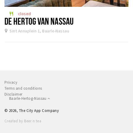
Dormir
closed
restaurant
Récréation
DE HERTOG VAN NASSAU
Sint Annaplein 1, Baarle-Nassau
Achats
Parking
Éxpercience
Enclaves
Musée et théâtre
Privacy
Activité
Terms and conditions
Disclaimer
Piste cyclable
Baarle-Hertog-Nassau
Marche et randonnées
© 2026, The City App Company
Nature
Created by Beer n tea