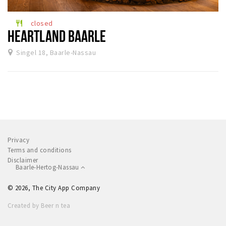
Dormir
closed
restaurant
Récréation
HEARTLAND BAARLE
Singel 18, Baarle-Nassau
Achats
Parking
Éxpercience
Enclaves
Musée et théâtre
Privacy
Activité
Terms and conditions
Disclaimer
Piste cyclable
Baarle-Hertog-Nassau
Marche et randonnées
© 2026, The City App Company
Nature
Created by Beer n tea