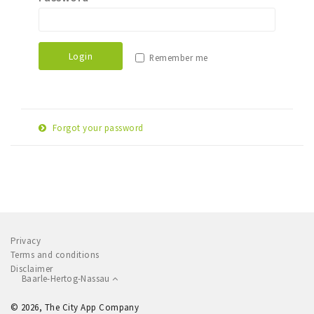
Dormir
Récréation
Login
Remember me
Achats
Parking
Forgot your password
Éxpercience
E-
Enclaves
Reset password
mail
Musée et théâtre
adress
Activité
Piste cyclable
Privacy
Marche et randonnées
Terms and conditions
Disclaimer
Nature
Baarle-Hertog-Nassau
© 2026, The City App Company