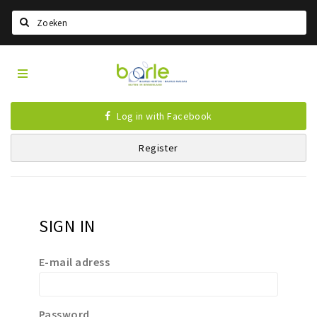
Search
Visit
Home
Baarle
Choisir la langue
Log in with Facebook
Information
Register
A propos de Baarle
Histoire
Visit Baarle Shop
Bon d'achat Enclave
SIGN IN
Événements
E-mail adress
Manger
Boire
Password