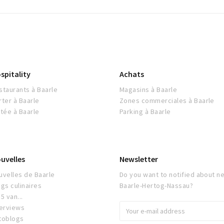
spitality
Achats
staurants à Baarle
Magasins à Baarle
rter à Baarle
Zones commerciales à Baarle
itée à Baarle
Parking à Baarle
uvelles
Newsletter
uvelles de Baarle
Do you want to notified about ne
ogs culinaires
Baarle-Hertog-Nassau?
5 van...
terviews
toblogs