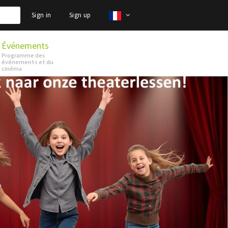
Sign in
Sign up
Événements
Programme des
événements et du
cinéma