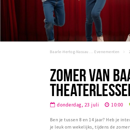
Baarle-Hertog-Nassau
Evenementen
ZOMER VAN BA
THEATERLESSEN
donderdag, 23 juli
10:00
Ben je tussen 8 en 14 jaar? Heb je int
je leuk om wekelijks, tijdens de zome