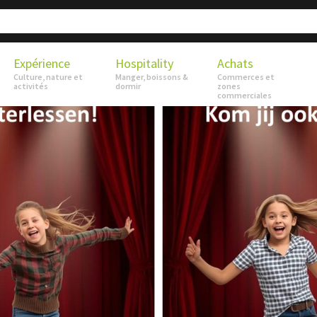
Expérience
Hospitality
Achats
Culture, nature et
Manger, boissons &
Commerces et
activités
dormir
zones
commerciales