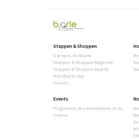
Visit
Baarle
Stappen & Shoppen
Ho
À propos de Baarle
Re
Stappen & Shoppen Magazine
So
Stappen & Shoppen Awards
Nu
Visit Baarle App
Contact
Events
No
Programma des évenéments et du
No
cinéma
Bl
De 
In
Fo