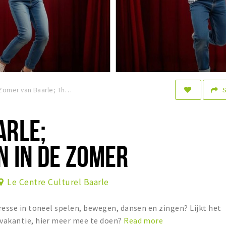
Zomer van Baarle; Theaterlessen in de zomer
ARLE;
 IN DE ZOMER
Le Centre Culturel Baarle
eresse in toneel spelen, bewegen, dansen en zingen? Lijkt het
rvakantie, hier meer mee te doen?
Read more