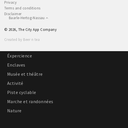
Privacy
Dormir
Terms and conditions
Disclaimer
Récréation
Baarle-Hertog-Nassau
© 2026, The City App Company
Achats
Created by Beer n tea
Parking
Éxpercience
Enclaves
Musée et théâtre
Activité
Piste cyclable
Marche et randonnées
Nature