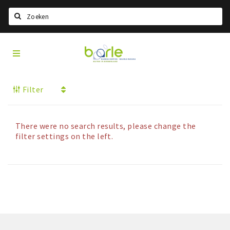
Search
Visit
Home
Baarle
Choisir la langue
Filter
Information
A propos de Baarle
Histoire
There were no search results, please change the
filter settings on the left.
Visit Baarle Shop
Bon d'achat Enclave
Événements
Manger
Boire