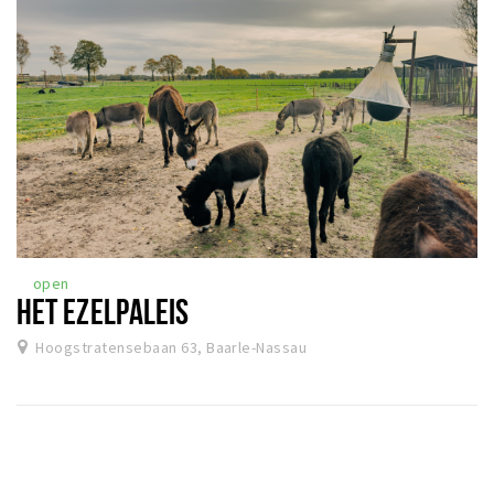
open
HET EZELPALEIS
Hoogstratensebaan 63, Baarle-Nassau