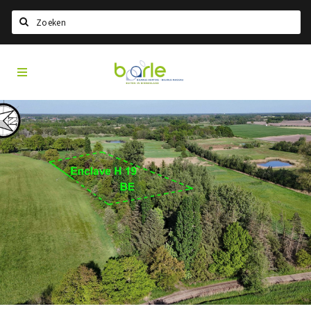
Search
Visit
Home
Baarle
Choisir la langue
Information
A propos de Baarle
Histoire
Visit Baarle Shop
Bon d'achat Enclave
Événements
Manger
Boire