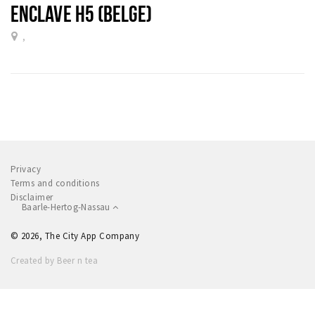
ENCLAVE H5 (BELGE)
,
Privacy
Terms and conditions
Disclaimer
Baarle-Hertog-Nassau
© 2026, The City App Company
Created by Beer n tea