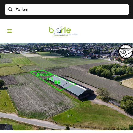
Search
Visit
Home
Baarle
Choisir la langue
Information
A propos de Baarle
Histoire
Visit Baarle Shop
Bon d'achat Enclave
Événements
Manger
Boire