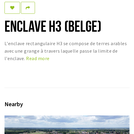
Dormir
Récréation
ENCLAVE H3 (BELGE)
Achats
Parking
L'enclave rectangulaire H3 se compose de terres arables
avec une grange à travers laquelle passe la limite de
Éxpercience
l'enclave.
Read more
Enclaves
Musée et théâtre
Activité
Piste cyclable
Nearby
Marche et randonnées
Nature