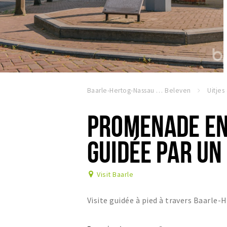
Baarle-Hertog-Nassau
Beleven
Uitjes
PROMENADE EN
GUIDÉE PAR UN
Visit Baarle
Visite guidée à pied à travers Baarle