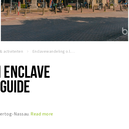
 & activiteiten
Enclavewandeling o.l.v. een gids
 ENCLAVE
 GUIDE
-Hertog-Nassau.
Read more