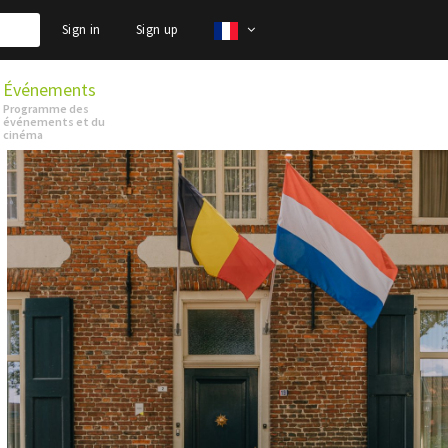
Sign in
Sign up
Événements
Programme des
événements et du
cinéma