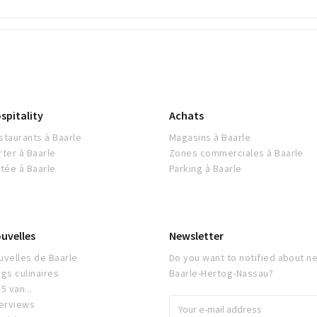
spitality
Achats
staurants à Baarle
Magasins à Baarle
rter à Baarle
Zones commerciales à Baarle
itée à Baarle
Parking à Baarle
uvelles
Newsletter
uvelles de Baarle
Do you want to notified about ne
ogs culinaires
Baarle-Hertog-Nassau?
5 van...
terviews