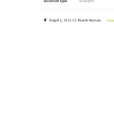
Excursion type
Groepen
Singel 1
,
5111 CC
Baarle-Nassau
www