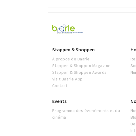
Visit
Baarle
Stappen & Shoppen
Ho
À propos de Baarle
Re
Stappen & Shoppen Magazine
So
Stappen & Shoppen Awards
Nu
Visit Baarle App
Contact
Events
No
Programma des évenéments et du
No
cinéma
Bl
De 
In