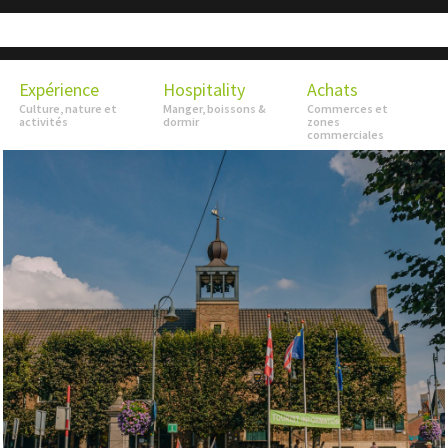
Expérience
Hospitality
Achats
Culture, nature et
Manger, boissons &
Commerces et
activités
dormir
zones
commerciales