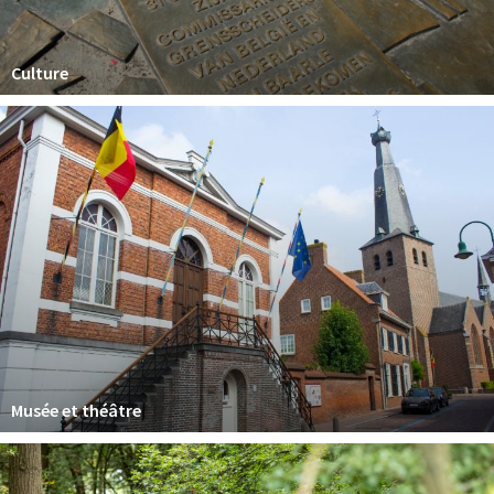
Dormir
Récréation
Culture
Achats
Parking
Éxpercience
Enclaves
Musée et théâtre
Activité
Piste cyclable
Marche et randonnées
Musée et théâtre
Nature