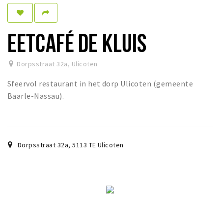
Dormir
Récréation
EETCAFÉ DE KLUIS
Achats
Dorpsstraat 32a
,
Ulicoten
Parking
Sfeervol restaurant in het dorp Ulicoten (gemeente
Éxpercience
Baarle-Nassau).
Enclaves
Musée et théâtre
Activité
Dorpsstraat 32a
,
5113 TE
Ulicoten
Piste cyclable
Marche et randonnées
Nature