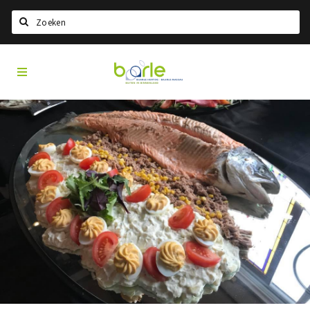
Search
Visit
Home
Baarle
Choisir la langue
Information
A propos de Baarle
Histoire
Visit Baarle Shop
Bon d'achat Enclave
Événements
Manger
Boire