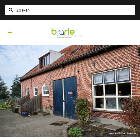
Search
Visit
Home
Baarle
Choisir la langue
Information
A propos de Baarle
Histoire
Visit Baarle Shop
Bon d'achat Enclave
Événements
Manger
Boire