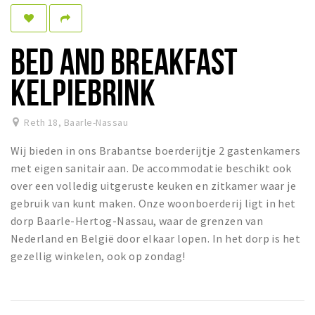
Dormir
Récréation
BED AND BREAKFAST
Achats
KELPIEBRINK
Parking
Reth 18
,
Baarle-Nassau
Éxpercience
Wij bieden in ons Brabantse boerderijtje 2 gastenkamers
Enclaves
met eigen sanitair aan. De accommodatie beschikt ook
Musée et théâtre
over een volledig uitgeruste keuken en zitkamer waar je
gebruik van kunt maken. Onze woonboerderij ligt in het
Activité
dorp Baarle-Hertog-Nassau, waar de grenzen van
Piste cyclable
Nederland en België door elkaar lopen. In het dorp is het
Marche et randonnées
gezellig winkelen, ook op zondag!
Nature