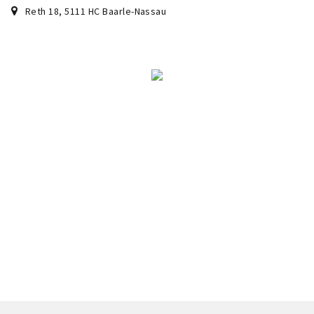
Sign in
Reth 18
,
5111 HC
Baarle-Nassau