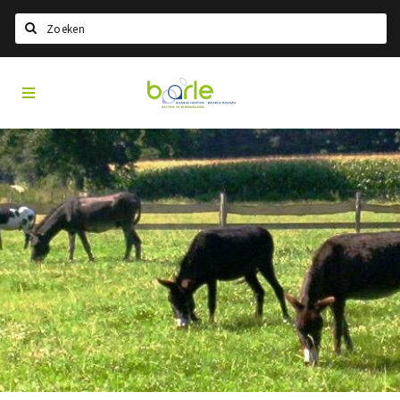
Search
Visit
Home
Baarle
Choisir la langue
Information
A propos de Baarle
Histoire
Visit Baarle Shop
Bon d'achat Enclave
Événements
Manger
Boire