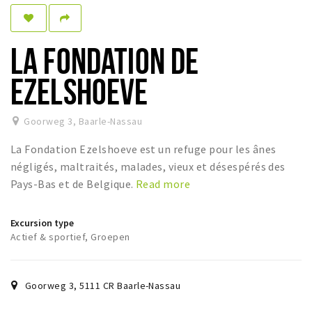
Dormir
Récréation
LA FONDATION DE
Achats
EZELSHOEVE
Parking
Goorweg 3
,
Baarle-Nassau
Éxpercience
La Fondation Ezelshoeve est un refuge pour les ânes
Enclaves
négligés, maltraités, malades, vieux et désespérés des
Musée et théâtre
Pays-Bas et de Belgique.
Read more
Activité
Excursion type
Piste cyclable
Actief & sportief, Groepen
Marche et randonnées
Nature
Goorweg 3
,
5111 CR
Baarle-Nassau