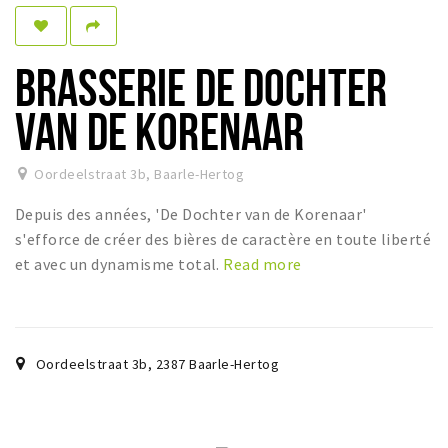
Dormir
Récréation
BRASSERIE DE DOCHTER
Achats
VAN DE KORENAAR
Parking
Oordeelstraat 3b
,
Baarle-Hertog
Éxpercience
Depuis des années, 'De Dochter van de Korenaar'
Enclaves
s'efforce de créer des bières de caractère en toute liberté
Musée et théâtre
et avec un dynamisme total.
Read more
Activité
Piste cyclable
Marche et randonnées
Oordeelstraat 3b
,
2387
Baarle-Hertog
Nature