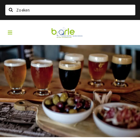
Search
Visit
Home
Baarle
Choisir la langue
Information
A propos de Baarle
Histoire
Visit Baarle Shop
Bon d'achat Enclave
Événements
Manger
Boire