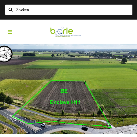
Search
Visit
Home
Baarle
Choisir la langue
Information
A propos de Baarle
Histoire
Visit Baarle Shop
Bon d'achat Enclave
Événements
Manger
Boire