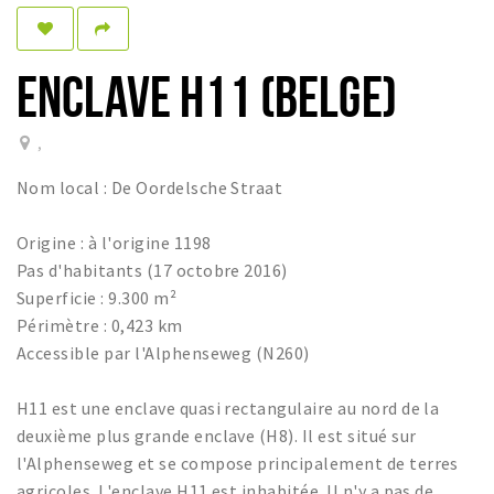
Dormir
Récréation
ENCLAVE H11 (BELGE)
Achats
,
Parking
Nom local : De Oordelsche Straat
Éxpercience
Origine : à l'origine 1198
Enclaves
Pas d'habitants (17 octobre 2016)
Musée et théâtre
Superficie : 9.300 m²
Activité
Périmètre : 0,423 km
Accessible par l'Alphenseweg (N260)
Piste cyclable
Marche et randonnées
H11 est une enclave quasi rectangulaire au nord de la
Nature
deuxième plus grande enclave (H8). Il est situé sur
l'Alphenseweg et se compose principalement de terres
agricoles. L'enclave H11 est inhabitée. Il n'y a pas de