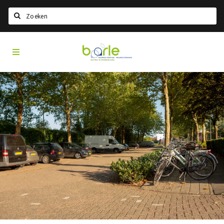
Search
Visit
Home
Baarle
Choisir la langue
Information
A propos de Baarle
Histoire
Visit Baarle Shop
Bon d'achat Enclave
Événements
Manger
Boire