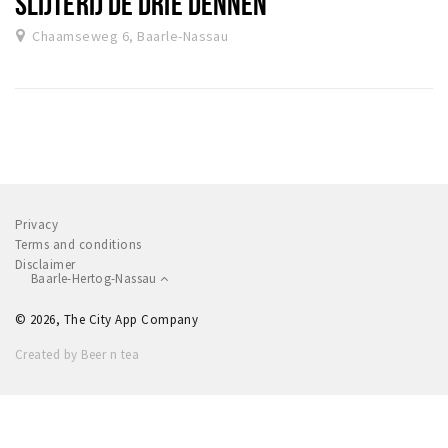
SLIJTERIJ DE DRIE DENNEN
Chaamseweg 6, Baarle-Nassau
Privacy
Terms and conditions
Disclaimer
Baarle-Hertog-Nassau
© 2026, The City App Company
Created by Beer n tea