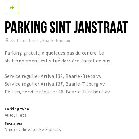
Dormir
Récréation
PARKING SINT JANSTRAAT
Achats
Sint Janstraat
,
Baarle-Nassau
Parking
Parking gratuit, à quelques pas du centre. Le
Éxpercience
stationnement est situé derrière l'arrêt de bus.
Enclaves
Service régulier Arriva 132, Baarle-Breda vv
Musée et théâtre
Service régulier Arriva 137, Baarle-Tilburg vv
Activité
De Lijn, service régulier 46, Baarle-Turnhout vv
Piste cyclable
Parking type
Marche et randonnées
Auto, Fiets
Nature
Facilities
Mindervalidenparkeerplaats