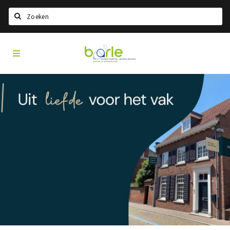
Search
Visit
Home
Baarle
Choisir la langue
Information
A propos de Baarle
Histoire
Visit Baarle Shop
Bon d'achat Enclave
Événements
Manger
Boire