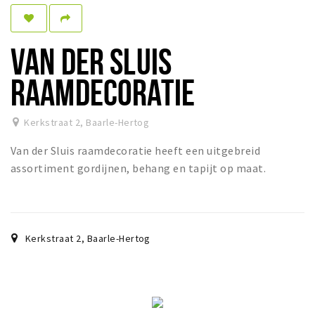
Dormir
Récréation
VAN DER SLUIS
Achats
RAAMDECORATIE
Parking
Kerkstraat 2
,
Baarle-Hertog
Éxpercience
Van der Sluis raamdecoratie heeft een uitgebreid
Enclaves
assortiment gordijnen, behang en tapijt op maat.
Musée et théâtre
Activité
Piste cyclable
Kerkstraat 2
,
Baarle-Hertog
Marche et randonnées
Nature