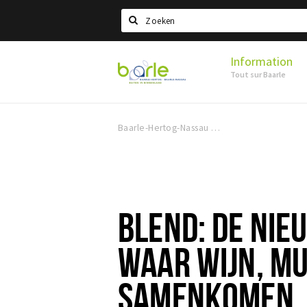
Search
Information
Visit
Tout sur Baarle
Baarle
Baarle-Hertog-Nassau
BLEND: DE NIE
WAAR WIJN, MU
SAMENKOMEN