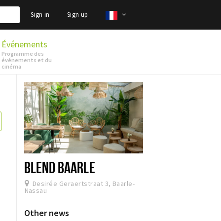
Sign in
Sign up
Événements
Programme des
événements et du
cinéma
BLEND BAARLE
Desirée Geraertstraat 3, Baarle-
Nassau
Other news