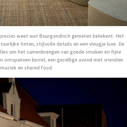
 precies weet wat Bourgondisch genieten betekent. Het
uurlijke tinten, stijlvolle details en een vleugje luxe. De
t alles om het samenbrengen van goede smaken en fijne
en ontspannen borrel, een gezellige avond met vrienden
emuziek en shared food.