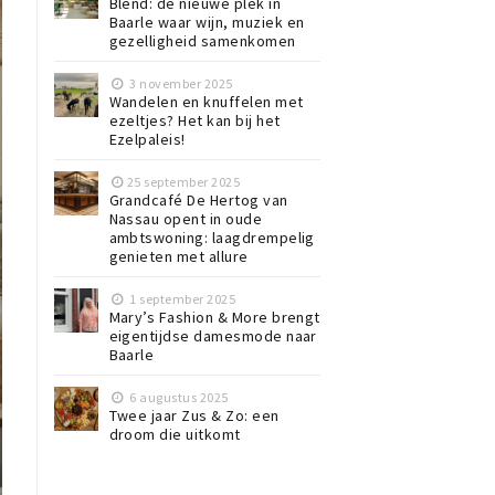
Blend: de nieuwe plek in
Baarle waar wijn, muziek en
gezelligheid samenkomen
3 november 2025
Wandelen en knuffelen met
ezeltjes? Het kan bij het
Ezelpaleis!
25 september 2025
Grandcafé De Hertog van
Nassau opent in oude
ambtswoning: laagdrempelig
genieten met allure
1 september 2025
Mary’s Fashion & More brengt
eigentijdse damesmode naar
Baarle
6 augustus 2025
Twee jaar Zus & Zo: een
droom die uitkomt