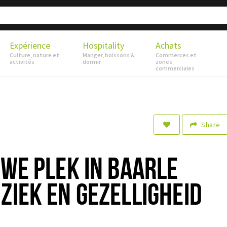
Expérience
Hospitality
Achats
Culture, nature et
Manger, boissons &
Commerces et
activités
dormir
zones
commerciales
Share
UWE PLEK IN BAARLE
ZIEK EN GEZELLIGHEID