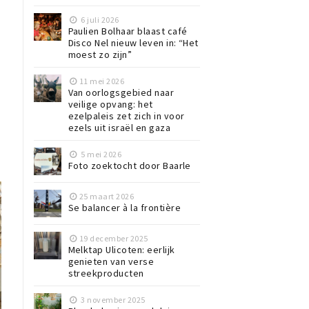
6 juli 2026
Paulien Bolhaar blaast café
Disco Nel nieuw leven in: “Het
moest zo zijn”
11 mei 2026
Van oorlogsgebied naar
veilige opvang: het
ezelpaleis zet zich in voor
ezels uit israël en gaza
5 mei 2026
Foto zoektocht door Baarle
25 maart 2026
Se balancer à la frontière
19 december 2025
Melktap Ulicoten: eerlijk
genieten van verse
streekproducten
3 november 2025