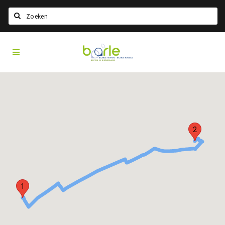
Search
Visit
Home
Baarle
Choisir la langue
Information
A propos de Baarle
Histoire
2
Visit Baarle Shop
Bon d'achat Enclave
Événements
1
Manger
Boire