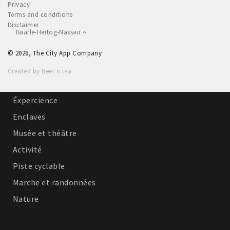
Privacy
Dormir
Terms and conditions
Disclaimer
Récréation
Baarle-Hertog-Nassau
© 2026, The City App Company
Achats
Created by Beer n tea
Parking
Éxpercience
Enclaves
Musée et théâtre
Activité
Piste cyclable
Marche et randonnées
Nature