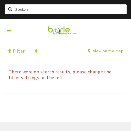
Search
Visit
Home
Baarle
Choisir la langue
Filter
View on the map
Information
A propos de Baarle
Histoire
There were no search results, please change the
filter settings on the left.
Visit Baarle Shop
Bon d'achat Enclave
Événements
Manger
Boire