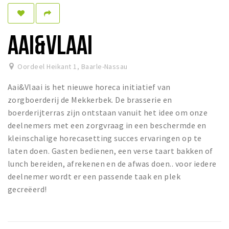
Dormir
Récréation
AAI&VLAAI
Achats
Oordeel Heikant 1
,
Baarle-Nassau
Parking
Aai&Vlaai is het nieuwe horeca initiatief van
Éxpercience
zorgboerderij de Mekkerbek. De brasserie en
boerderijterras zijn ontstaan vanuit het idee om onze
Enclaves
deelnemers met een zorgvraag in een beschermde en
Musée et théâtre
kleinschalige horecasetting succes ervaringen op te
Activité
laten doen. Gasten bedienen, een verse taart bakken of
lunch bereiden, afrekenen en de afwas doen.. voor iedere
Piste cyclable
deelnemer wordt er een passende taak en plek
Marche et randonnées
gecreëerd!
Nature