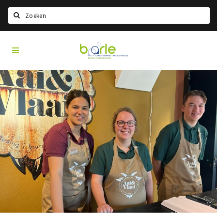
Search
Visit
Home
Baarle
Choisir la langue
Information
A propos de Baarle
Histoire
Visit Baarle Shop
Bon d'achat Enclave
Événements
Manger
Boire