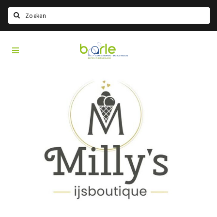
Search
Visit
Home
Baarle
Choisir la langue
Information
A propos de Baarle
Histoire
Visit Baarle Shop
Bon d'achat Enclave
Événements
Manger
Boire