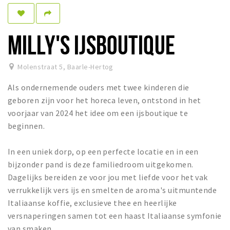
Dormir
Récréation
MILLY'S IJSBOUTIQUE
Achats
Molenstraat 5
,
Baarle-Hertog
Parking
Als ondernemende ouders met twee kinderen die
Éxpercience
geboren zijn voor het horeca leven, ontstond in het
voorjaar van 2024 het idee om een ijsboutique te
Enclaves
beginnen.
Musée et théâtre
Activité
In een uniek dorp, op een perfecte locatie en in een
bijzonder pand is deze familiedroom uitgekomen.
Piste cyclable
Dagelijks bereiden ze voor jou met liefde voor het vak
Marche et randonnées
verrukkelijk vers ijs en smelten de aroma's uitmuntende
Nature
Italiaanse koffie, exclusieve thee en heerlijke
versnaperingen samen tot een haast Italiaanse symfonie
van smaken.