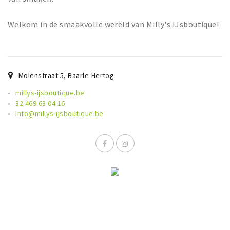
Sign in
Welkom in de smaakvolle wereld van Milly's IJsboutique!
Molenstraat 5
,
Baarle-Hertog
millys-ijsboutique.be
32 469 63 04 16
Info@millys-ijsboutique.be