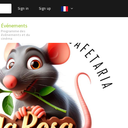
Sign in
Sign up
Événements
Programme des
événements et du
cinéma