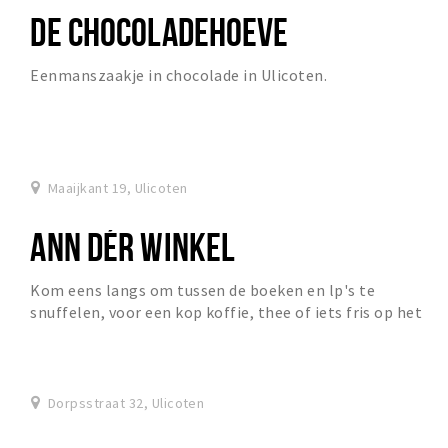
DE CHOCOLADEHOEVE
Eenmanszaakje in chocolade in Ulicoten.
Maaijkant 19, Ulicoten
ANN DÉR WINKEL
Kom eens langs om tussen de boeken en lp's te
snuffelen, voor een kop koffie, thee of iets fris op het
terras bij Ann d'er Winkel.
Dorpsstraat 32, Ulicoten