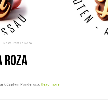
Restaurant La Roza
A ROZA
epark CapFun Ponderosa.
Read more