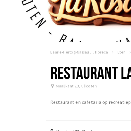
Baarle-Hertog-Nassau
Horeca
Eten
RESTAURANT L
Maaijkant 23
,
Ulicoten
Restaurant en cafetaria op recreati