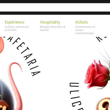
Expérience
Hospitality
Achats
Culture, nature et
Manger, boissons &
Commerces et
activités
dormir
zones
commerciales