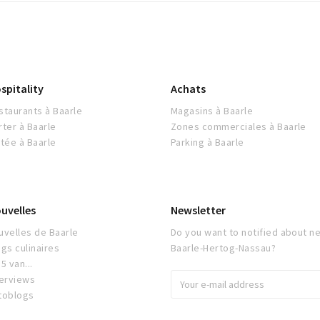
spitality
Achats
staurants à Baarle
Magasins à Baarle
rter à Baarle
Zones commerciales à Baarle
itée à Baarle
Parking à Baarle
uvelles
Newsletter
uvelles de Baarle
Do you want to notified about ne
ogs culinaires
Baarle-Hertog-Nassau?
5 van...
terviews
toblogs