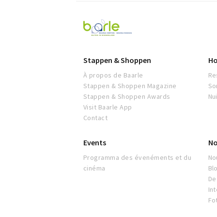
Visit
Baarle
Stappen & Shoppen
Ho
À propos de Baarle
Re
Stappen & Shoppen Magazine
So
Stappen & Shoppen Awards
Nu
Visit Baarle App
Contact
Events
No
Programma des évenéments et du
No
cinéma
Bl
De 
In
Fo