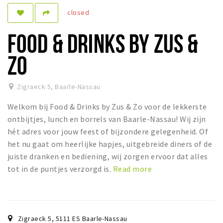
closed
Dormir
Récréation
FOOD & DRINKS BY ZUS &
Achats
ZO
Parking
Zigraeck 5
,
Baarle-Nassau
Éxpercience
Welkom bij Food & Drinks by Zus & Zo voor de lekkerste
Enclaves
ontbijtjes, lunch en borrels van Baarle-Nassau! Wij zijn
Musée et théâtre
hét adres voor jouw feest of bijzondere gelegenheid. Of
het nu gaat om heerlijke hapjes, uitgebreide diners of de
Activité
juiste dranken en bediening, wij zorgen ervoor dat alles
Piste cyclable
tot in de puntjes verzorgd is.
Read more
Marche et randonnées
Nature
Zigraeck 5
,
5111 ES
Baarle-Nassau