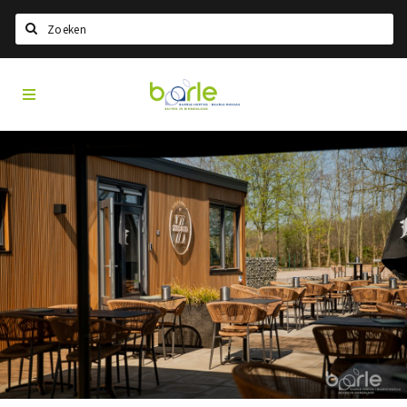
Search
Visit
Home
Baarle
Choisir la langue
Information
A propos de Baarle
Histoire
Visit Baarle Shop
Bon d'achat Enclave
Événements
Manger
Boire