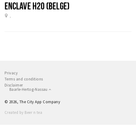
ENCLAVE H20 (BELGE)
,
Privacy
Terms and conditions
Disclaimer
Baarle-Hertog-Nassau
© 2026, The City App Company
Created by Beer n tea