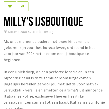
Dormir
Récréation
MILLY'S IJSBOUTIQUE
Achats
Molenstraat 5
,
Baarle-Hertog
Parking
Als ondernemende ouders met twee kinderen die
Éxpercience
geboren zijn voor het horeca leven, ontstond in het
voorjaar van 2024 het idee om een ijsboutique te
Enclaves
beginnen.
Musée et théâtre
Activité
In een uniek dorp, op een perfecte locatie en in een
bijzonder pand is deze familiedroom uitgekomen.
Piste cyclable
Dagelijks bereiden ze voor jou met liefde voor het vak
Marche et randonnées
verrukkelijk vers ijs en smelten de aroma's uitmuntende
Nature
Italiaanse koffie, exclusieve thee en heerlijke
versnaperingen samen tot een haast Italiaanse symfonie
van smaken.