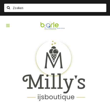
Search
Visit
Home
Baarle
Choisir la langue
Information
A propos de Baarle
Histoire
Visit Baarle Shop
Bon d'achat Enclave
Événements
Manger
Boire