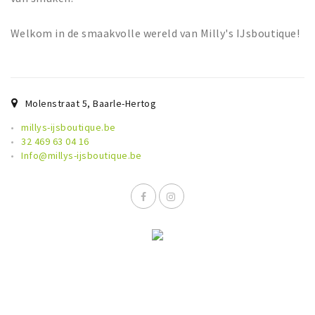
Sign in
Welkom in de smaakvolle wereld van Milly's IJsboutique!
Molenstraat 5
,
Baarle-Hertog
millys-ijsboutique.be
32 469 63 04 16
Info@millys-ijsboutique.be