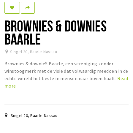
Dormir
Récréation
BROWNIES & DOWNIES
Achats
BAARLE
Parking
Singel 20
,
Baarle-Nassau
Éxpercience
Brownies & downieS Baarle, een vereniging zonder
Enclaves
winstoogmerk met de visie dat volwaardig meedoen in de
Musée et théâtre
echte wereld het beste in mensen naar boven haalt.
Read
more
Activité
Piste cyclable
Marche et randonnées
Nature
Singel 20
,
Baarle-Nassau