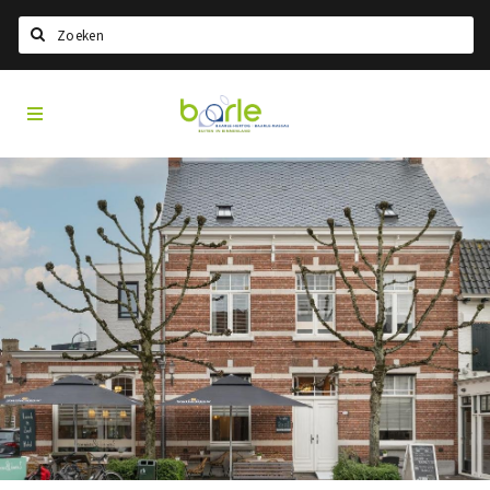
Search
Visit
Home
Baarle
Choisir la langue
Information
A propos de Baarle
Histoire
Visit Baarle Shop
Bon d'achat Enclave
Événements
Manger
Boire