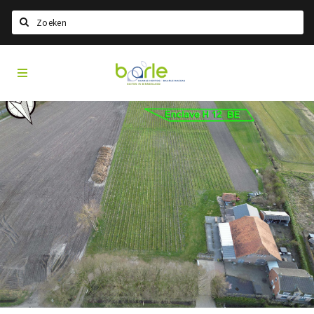
Search
Visit
Home
Baarle
Choisir la langue
Information
A propos de Baarle
Histoire
Visit Baarle Shop
Bon d'achat Enclave
Événements
Manger
Boire