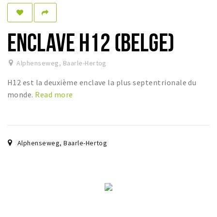
Dormir
Récréation
ENCLAVE H12 (BELGE)
Achats
Alphenseweg
,
Baarle-Hertog
Parking
H12 est la deuxième enclave la plus septentrionale du
Éxpercience
monde.
Read more
Enclaves
Musée et théâtre
Activité
Alphenseweg
,
Baarle-Hertog
Piste cyclable
Marche et randonnées
Nature