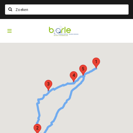
Search
Visit
Home
Baarle
Choisir la langue
Information
1
A propos de Baarle
5
Histoire
4
Visit Baarle Shop
3
Bon d'achat Enclave
Événements
Manger
2
Boire