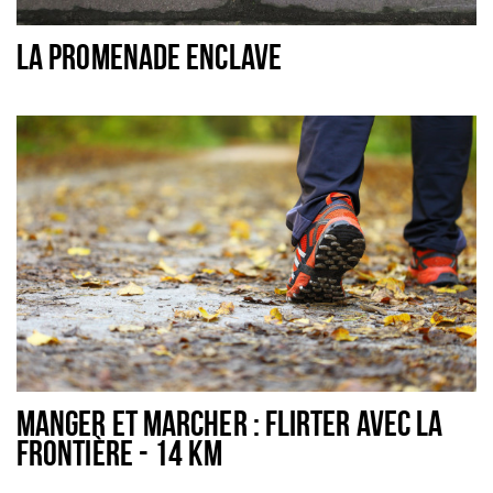
Dormir
LA PROMENADE ENCLAVE
Récréation
Achats
Parking
Éxpercience
Enclaves
Musée et théâtre
Activité
Piste cyclable
Marche et randonnées
MANGER ET MARCHER : FLIRTER AVEC LA
Nature
FRONTIÈRE - 14 KM