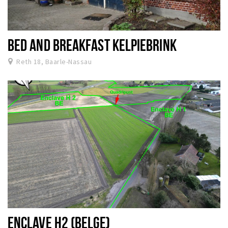
BED AND BREAKFAST KELPIEBRINK
Reth 18, Baarle-Nassau
ENCLAVE H2 (BELGE)