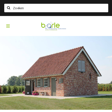
Search
Visit
Home
Baarle
Choisir la langue
Information
A propos de Baarle
Histoire
Visit Baarle Shop
Bon d'achat Enclave
Événements
Manger
Boire