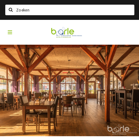
Search
Visit
Home
Baarle
Choisir la langue
Information
A propos de Baarle
Histoire
Visit Baarle Shop
Bon d'achat Enclave
Événements
Manger
Boire