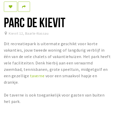
Dormir
Récréation
PARC DE KIEVIT
Achats
Kievit 12
,
Baarle-Nassau
Parking
Dit recreatiepark is uitermate geschikt voor korte
Éxpercience
vakanties, jouw tweede woning of langdurig verblijf in
één van de vele chalets of vakantiehuizen. Het park heeft
Enclaves
vele faciliteiten. Denk hierbij aan een verwarmd
Musée et théâtre
zwembad, tennisbanen, grote speeltuin, midgetgolf en
Activité
een gezellige
taverne
voor een smaakvol hapje en
drankje.
Piste cyclable
Marche et randonnées
De taverne is ook toegankelijk voor gasten van buiten
Nature
het park.