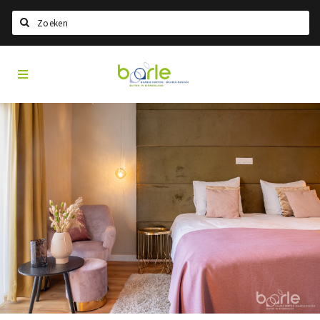
Search
Visit
Home
Baarle
Choisir la langue
Information
A propos de Baarle
Histoire
Visit Baarle Shop
Bon d'achat Enclave
Événements
Manger
Boire