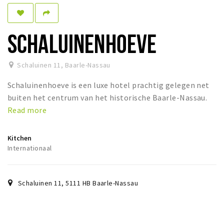
Dormir
Récréation
SCHALUINENHOEVE
Achats
Schaluinen 11
,
Baarle-Nassau
Parking
Schaluinenhoeve is een luxe hotel prachtig gelegen net
Éxpercience
buiten het centrum van het historische Baarle-Nassau.
Read more
Enclaves
Musée et théâtre
Kitchen
Activité
Internationaal
Piste cyclable
Marche et randonnées
Schaluinen 11
,
5111 HB
Baarle-Nassau
Nature