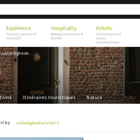
Expérience
Hospitality
Achats
Culture, nature et
Manger, boissons &
Commerces et
activités
dormir
zones
commerciales
Bezienswaardigheden
tivité
Itinéraires touristiques
Nature
rt by
volledigheid profiel