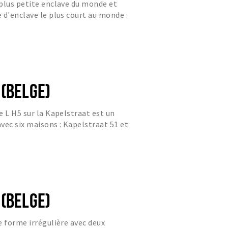
plus petite enclave du monde et
 d'enclave le plus court au monde :
 (BELGE)
e L H5 sur la Kapelstraat est un
avec six maisons : Kapelstraat 51 et
2B, 14, 16 et 18.
 (BELGE)
e forme irrégulière avec deux