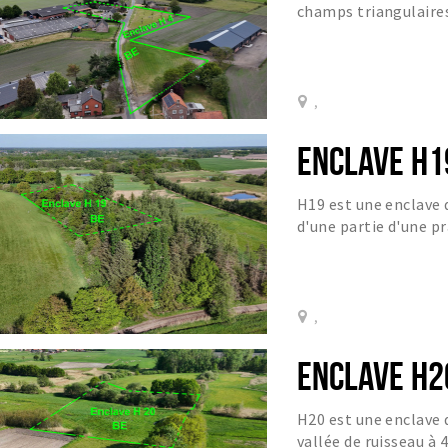
champs triangulaires
Visweg et une parcelle
,
ENCLAVE H1
H19 est une enclave 
d'une partie d'une pr
forêt avec un étang.
,
ENCLAVE H2
H20 est une enclave 
vallée de ruisseau à