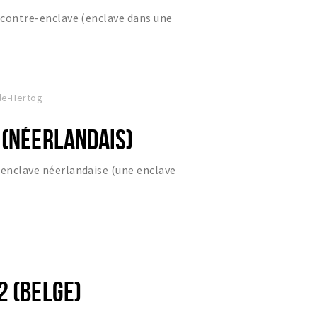
e contre-enclave (enclave dans une
le-Hertog
 (NÉERLANDAIS)
-enclave néerlandaise (une enclave
2 (BELGE)