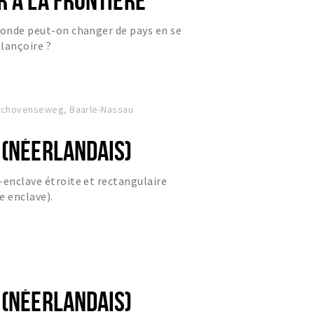
monde peut-on changer de pays en se
lançoire ?
oschovenseweg, Baarle-Nassau
 (NÉERLANDAIS)
-enclave étroite et rectangulaire
e enclave).
 (NÉERLANDAIS)