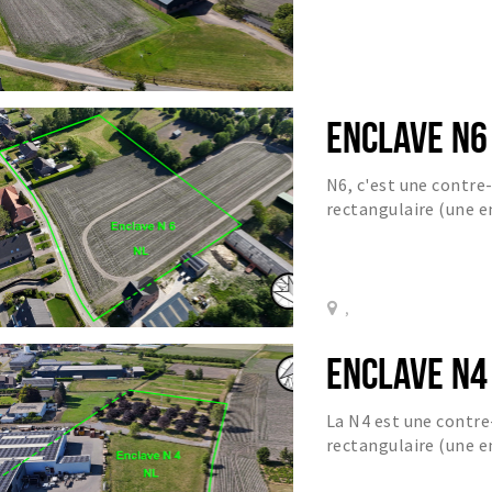
ENCLAVE N6
N6, c'est une contre
rectangulaire (une e
,
ENCLAVE N4
La N4 est une contre
rectangulaire (une e