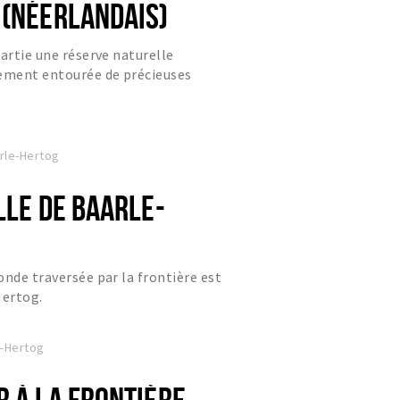
 (NÉERLANDAIS)
partie une réserve naturelle
rement entourée de précieuses
es.
rle-Hertog
LLE DE BAARLE-
onde traversée par la frontière est
Hertog.
e-Hertog
R À LA FRONTIÈRE