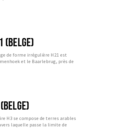
1 (BELGE)
lge de forme irrégulière H21 est
mmenhoek et le Baarlebrug, près de
ui relie Castelré au...
 (BELGE)
ire H3 se compose de terres arables
vers laquelle passe la limite de