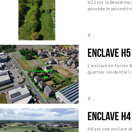
H22 est la deuxième 
possède le périmètre
209 mètres.
,
ENCLAVE H5
L'enclave en forme d
quartier résidentiel 
Smederijstraat 12A, 1
,
ENCLAVE H4
H4 est une enclave d