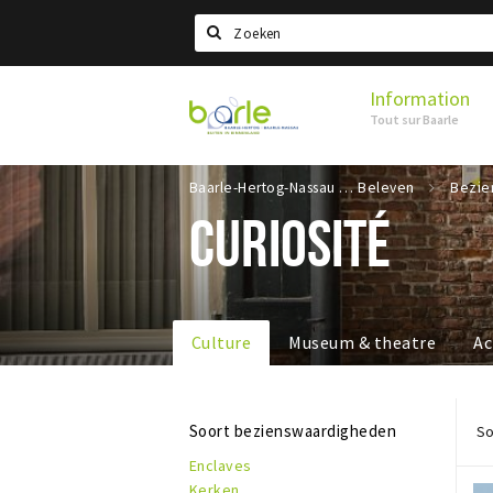
Search
Information
Visit
Tout sur Baarle
Baarle
Baarle-Hertog-Nassau
Beleven
CURIOSITÉ
Culture
Museum & theatre
Ac
Soort bezienswaardigheden
So
Enclaves
Kerken