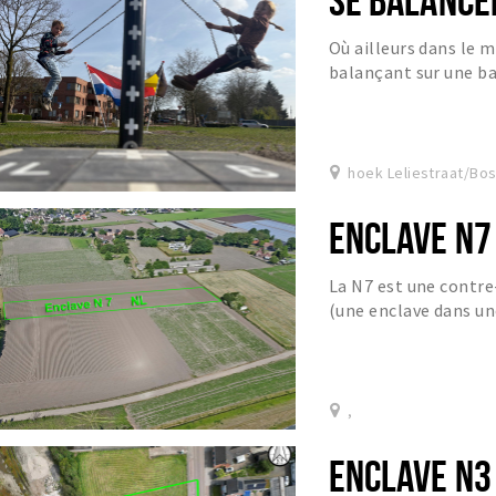
Où ailleurs dans le 
balançant sur une ba
hoek Leliestraat/B
ENCLAVE N7
La N7 est une contre
(une enclave dans un
,
ENCLAVE N3