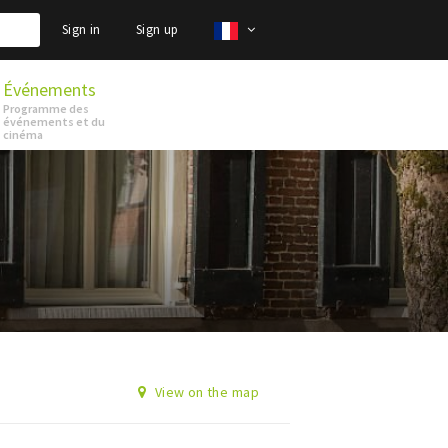
Sign in
Sign up
Événements
Programme des
événements et du
cinéma
View on the map