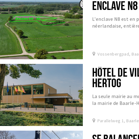
ENCLAVE N8
L'enclave N8 est en 
néerlandaise, entiè
terres agricoles belg
Vossenbergpad, Baa
HÔTEL DE VI
HERTOG
La seule mairie au m
la mairie de Baarle-
Parallelweg 1, Baarl
SE BALANCE