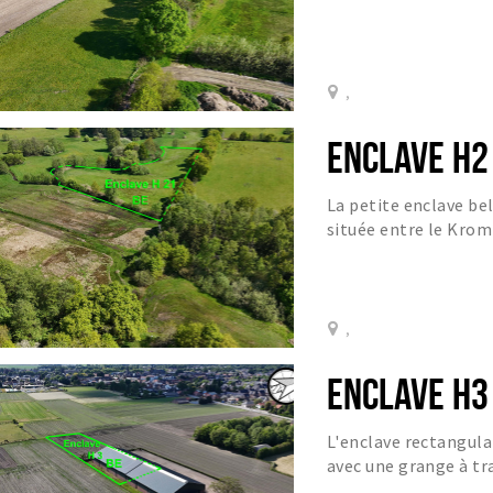
campagne.
,
ENCLAVE H2
La petite enclave be
située entre le Kro
l'isthme néerlandais q
,
ENCLAVE H3
L'enclave rectangula
avec une grange à tra
l'enclave.