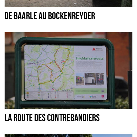
Dormir
DE BAARLE AU BOCKENREYDER
Récréation
Achats
Parking
Éxpercience
Enclaves
Musée et théâtre
Activité
Piste cyclable
Marche et randonnées
LA ROUTE DES CONTREBANDIERS
Nature