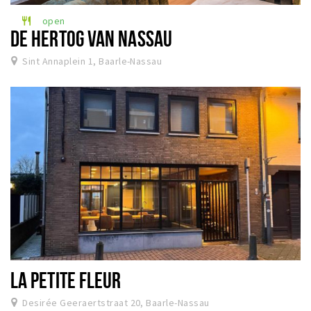
open
restaurant
DE HERTOG VAN NASSAU
Sint Annaplein 1, Baarle-Nassau
LA PETITE FLEUR
Desirée Geeraertstraat 20, Baarle-Nassau