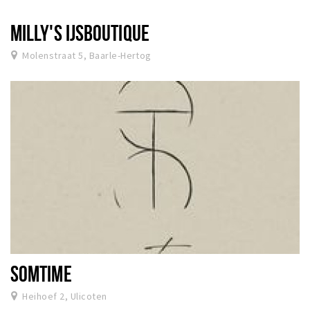
MILLY'S IJSBOUTIQUE
Molenstraat 5, Baarle-Hertog
SOMTIME
Heihoef 2, Ulicoten