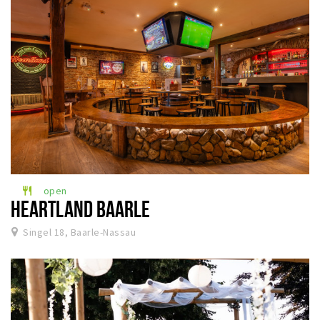
open
restaurant
HEARTLAND BAARLE
Singel 18, Baarle-Nassau