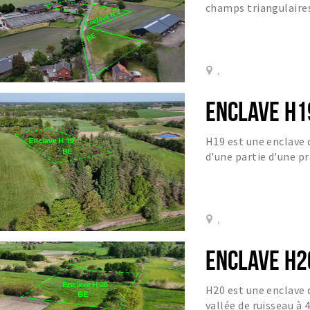
champs triangulaires
Visweg et une parcelle
,
ENCLAVE H1
H19 est une enclave 
d'une partie d'une pr
forêt avec un étang.
,
ENCLAVE H2
H20 est une enclave 
vallée de ruisseau à