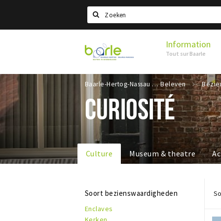
Search
Information
Visit
Tout sur Baarle
Baarle
Baarle-Hertog-Nassau
Beleven
CURIOSITÉ
Culture
Museum & theatre
Ac
Soort bezienswaardigheden
So
Enclaves
Kerken