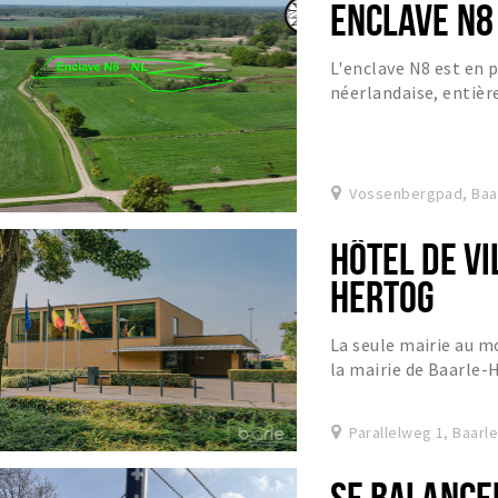
ENCLAVE N8
L'enclave N8 est en 
néerlandaise, entiè
terres agricoles belg
Vossenbergpad, Baa
HÔTEL DE VI
HERTOG
La seule mairie au m
la mairie de Baarle-
Parallelweg 1, Baarl
SE BALANCE