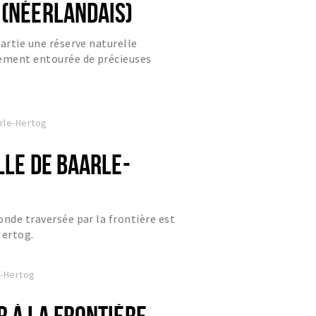
 (NÉERLANDAIS)
partie une réserve naturelle
rement entourée de précieuses
es.
rle-Hertog
LLE DE BAARLE-
onde traversée par la frontière est
Hertog.
e-Hertog
R À LA FRONTIÈRE