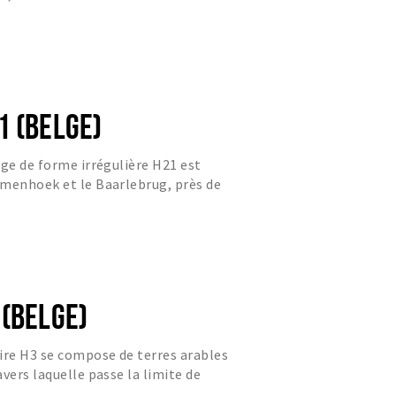
1 (BELGE)
lge de forme irrégulière H21 est
mmenhoek et le Baarlebrug, près de
ui relie Castelré au...
 (BELGE)
ire H3 se compose de terres arables
vers laquelle passe la limite de