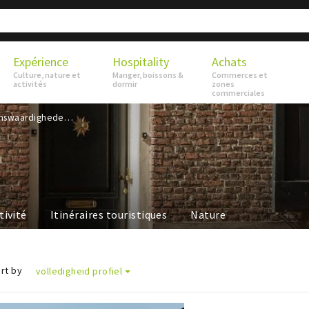
Expérience
Hospitality
Achats
Culture, nature et
Manger, boissons &
Commerces et
activités
dormir
zones
commerciales
Bezienswaardigheden
tivité
Itinéraires touristiques
Nature
rt by
volledigheid profiel