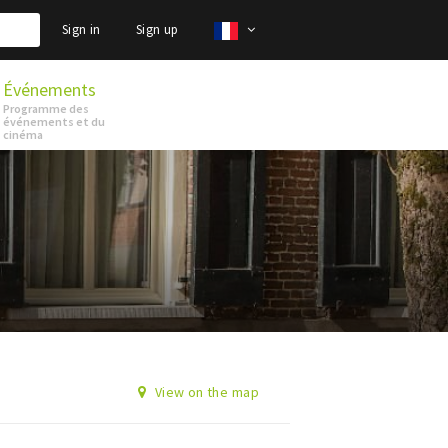
Sign in
Sign up
Événements
Programme des
événements et du
cinéma
View on the map