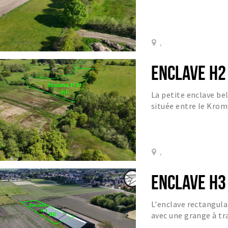
campagne.
,
ENCLAVE H2
La petite enclave be
située entre le Kro
l'isthme néerlandais q
,
ENCLAVE H3
L'enclave rectangula
avec une grange à tra
l'enclave.