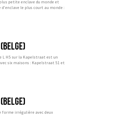
plus petite enclave du monde et
 d'enclave le plus court au monde :
 (BELGE)
e L H5 sur la Kapelstraat est un
avec six maisons : Kapelstraat 51 et
2B, 14, 16 et 18.
 (BELGE)
e forme irrégulière avec deux