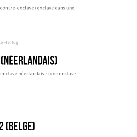
e contre-enclave (enclave dans une
le-Hertog
 (NÉERLANDAIS)
-enclave néerlandaise (une enclave
2 (BELGE)