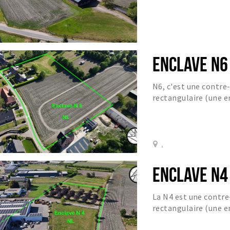
ENCLAVE N6
N6, c'est une contre
rectangulaire (une e
,
ENCLAVE N4
La N4 est une contre
rectangulaire (une e