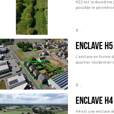
H22 est la deuxième 
possède le périmètre
209 mètres.
,
ENCLAVE H5
L'enclave en forme d
quartier résidentiel 
Smederijstraat 12A, 1
,
ENCLAVE H4
H4 est une enclave d