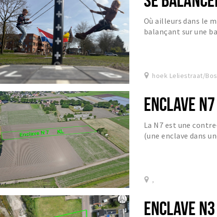
Où ailleurs dans le 
balançant sur une ba
hoek Leliestraat/B
ENCLAVE N7
La N7 est une contre
(une enclave dans un
,
ENCLAVE N3