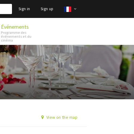
Sign in
Sign up
Événements
Programme des
événements et du
cinéma
View on the map