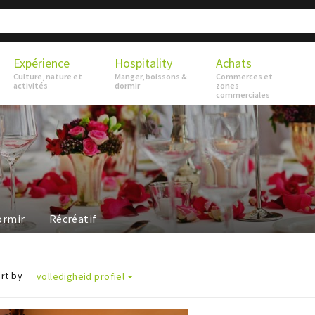
Expérience
Hospitality
Achats
Culture, nature et
Manger, boissons &
Commerces et
activités
dormir
zones
commerciales
ormir
Récréatif
rt by
volledigheid profiel