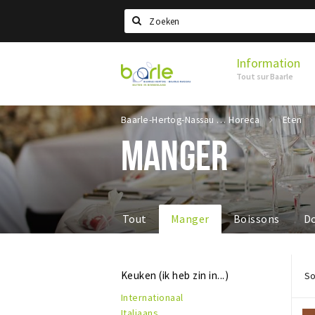
Search
Information
Visit
Tout sur Baarle
Baarle
Baarle-Hertog-Nassau
Horeca
Eten
MANGER
Tout
Manger
Boissons
D
Keuken (ik heb zin in...)
So
Internationaal
Italiaans