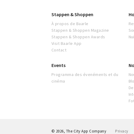
Stappen & Shoppen
Ho
À propos de Baarle
Re
Stappen & Shoppen Magazine
So
Stappen & Shoppen Awards
Nu
Visit Baarle App
Contact
Events
No
Programma des évenéments et du
No
cinéma
Bl
De 
In
Fo
© 2026, The City App Company
Privacy