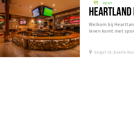
open
restaurant
HEARTLAND 
Welkom bij Heartlan
leven komt met spor
comfortfood in een s
Singel 18, Baarle-Na