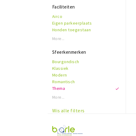
Faciliteiten
Airco
Eigen parkeerplaats
Honden toegestaan
Rolstoeltoegankelijk
More...
Invalidentoilet
Kindvriendelijk
Sfeerkenmerken
Reserveren mogelijk
Bourgondisch
Terras of binnentuin
Klassiek
WiFi
Modern
Romantisch
Thema
More...
Wis alle filters
Visit
Baarle