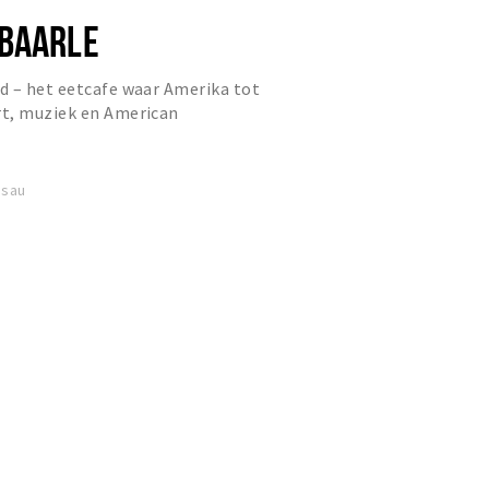
BAARLE
d – het eetcafe waar Amerika tot
t, muziek en American
feer vol beleving en gastvrijheid
ssau