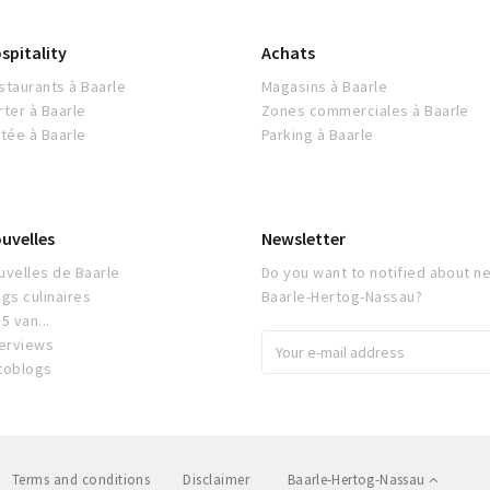
spitality
Achats
staurants à Baarle
Magasins à Baarle
rter à Baarle
Zones commerciales à Baarle
itée à Baarle
Parking à Baarle
uvelles
Newsletter
uvelles de Baarle
Do you want to notified about ne
ogs culinaires
Baarle-Hertog-Nassau?
5 van...
terviews
toblogs
Terms and conditions
Disclaimer
Baarle-Hertog-Nassau