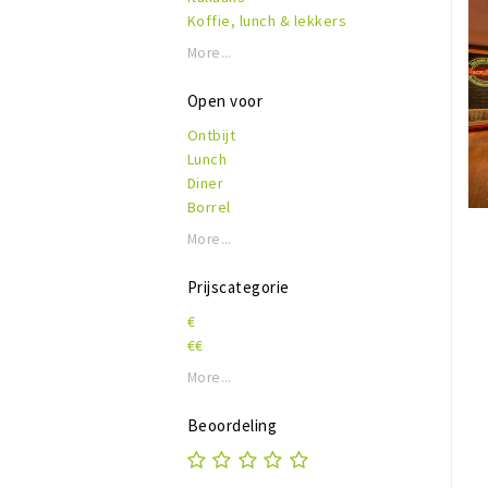
Koffie, lunch & lekkers
More...
Open voor
Ontbijt
Lunch
Diner
Borrel
More...
Prijscategorie
€
€€
More...
Beoordeling