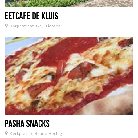
Dormir
EETCAFÉ DE KLUIS
Récréation
Dorpsstraat 32a, Ulicoten
Achats
Parking
Éxpercience
Enclaves
Musée et théâtre
Activité
Piste cyclable
Marche et randonnées
Nature
PASHA SNACKS
Kerkplein 5, Baarle-Hertog