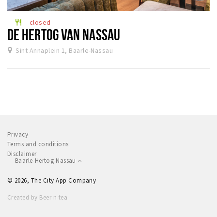
Dormir
closed
restaurant
Récréation
DE HERTOG VAN NASSAU
Sint Annaplein 1, Baarle-Nassau
Achats
Parking
Éxpercience
Enclaves
Musée et théâtre
Privacy
Activité
Terms and conditions
Disclaimer
Piste cyclable
Baarle-Hertog-Nassau
Marche et randonnées
© 2026, The City App Company
Nature
Created by Beer n tea