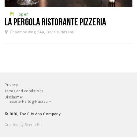
Dormir
open
restaurant
Récréation
LA PERGOLA RISTORANTE PIZZERIA
Chaamseweg 54a, Baarle-Nassau
Achats
Parking
Éxpercience
Enclaves
Musée et théâtre
Privacy
Activité
Terms and conditions
Disclaimer
Piste cyclable
Baarle-Hertog-Nassau
Marche et randonnées
© 2026, The City App Company
Nature
Created by Beer n tea