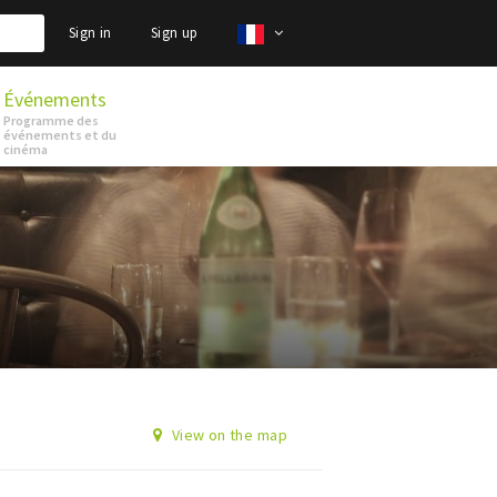
Sign in
Sign up
Événements
Programme des
événements et du
cinéma
View on the map