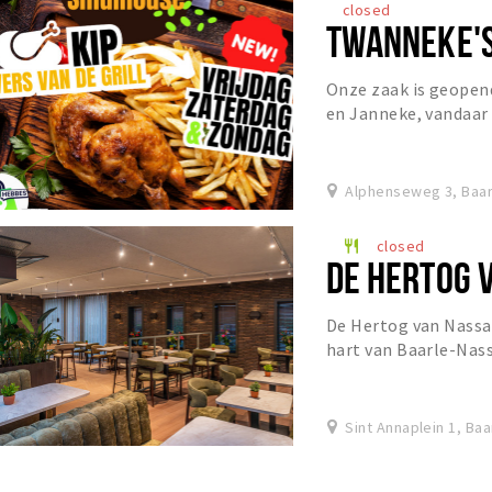
closed
TWANNEKE'
Onze zaak is geopend
en Janneke, vandaar
Alphenseweg 3, Baa
closed
restaurant
DE HERTOG 
De Hertog van Nassau 
hart van Baarle-Nas
Sint Annaplein 1, Ba