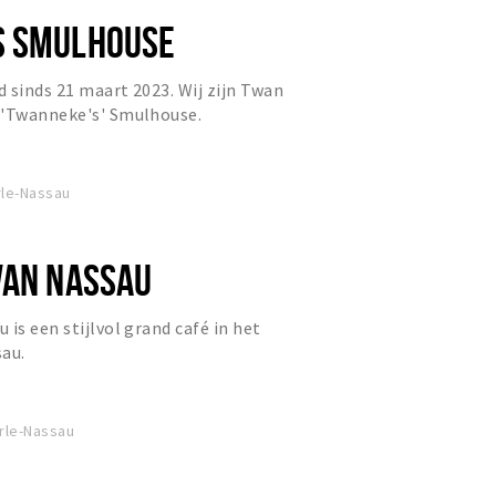
S SMULHOUSE
 sinds 21 maart 2023. Wij zijn Twan
 'Twanneke's' Smulhouse.
rle-Nassau
VAN NASSAU
is een stijlvol grand café in het
sau.
arle-Nassau