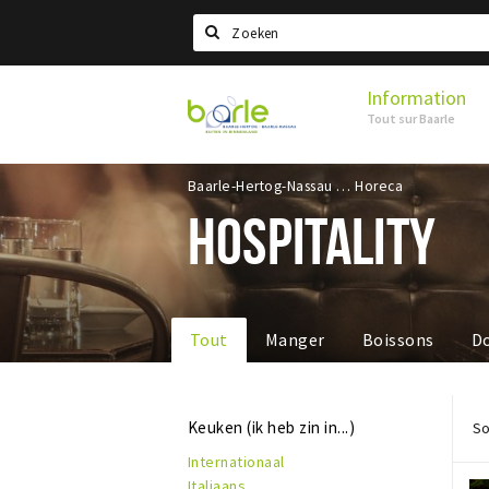
Search
Information
Visit
Tout sur Baarle
Baarle
Baarle-Hertog-Nassau
Horeca
HOSPITALITY
Tout
Manger
Boissons
D
Keuken (ik heb zin in...)
So
Internationaal
Italiaans