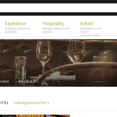
Expérience
Hospitality
Achats
Culture, nature et
Manger, boissons &
Commerces et
activités
dormir
zones
commerciales
ormir
Récréatif
rt by
volledigheid profiel