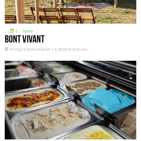
1
open
event
BONT VIVANT
Hoogstratensebaan 14, Baarle-Nassau