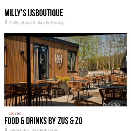
MILLY'S IJSBOUTIQUE
Molenstraat 5, Baarle-Hertog
closed
FOOD & DRINKS BY ZUS & ZO
Zigraeck 5, Baarle-Nassau