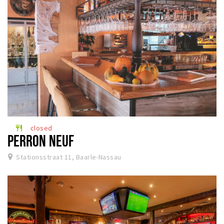
closed
restaurant
PERRON NEUF
Stationsstraat 11, Baarle-Nassau