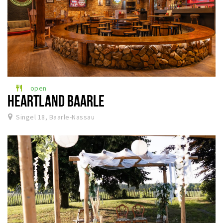
open
restaurant
HEARTLAND BAARLE
Singel 18, Baarle-Nassau