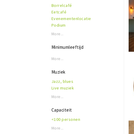
Borrelcafé
Eetcafé
Evenementenlocatie
Podium
More...
Minimumleeftijd
More...
Muziek
Jazz, blues
Live muziek
More...
Capaciteit
<100 personen
More...