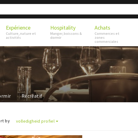
Expérience
Hospitality
Achats
Culture, nature et
Manger, boissons &
Commerces et
activités
dormir
zones
commerciales
ormir
Récréatif
rt by
volledigheid profiel