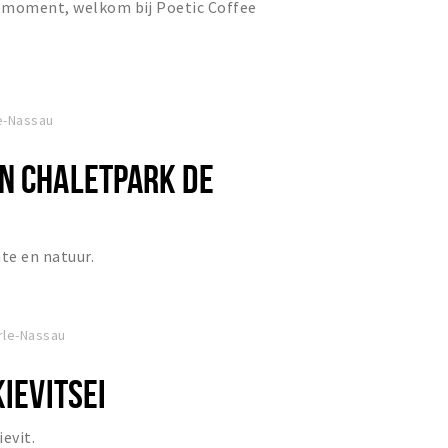
emoment, welkom bij Poetic Coffee
le-Nassau
N CHALETPARK DE
mte en natuur.
rle-Nassau
KIEVITSEI
evit.