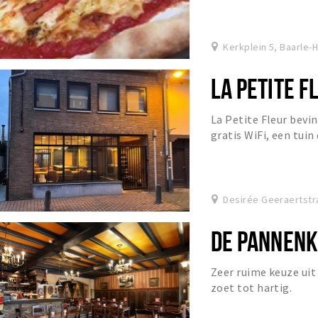
Kerkplein 5, Baarle-
LA PETITE F
La Petite Fleur bevi
gratis WiFi, een tuin
Desirée Geeraertstr
DE PANNEN
Zeer ruime keuze ui
zoet tot hartig.