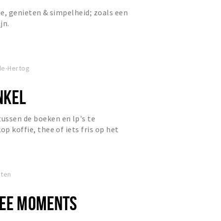
je, genieten & simpelheid; zoals een
jn.
le-Hertog
NKEL
ussen de boeken en lp's te
op koffie, thee of iets fris op het
inkel.
oten
FEE MOMENTS