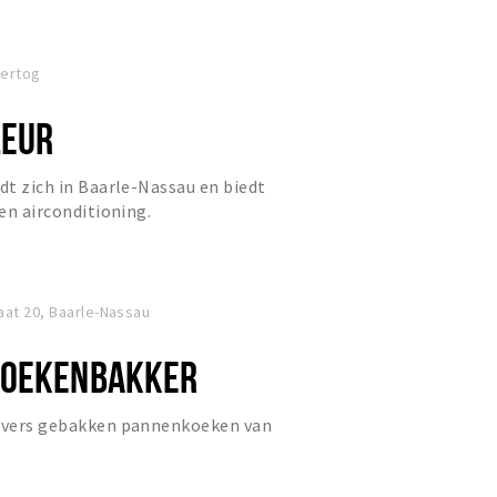
Hertog
LEUR
ndt zich in Baarle-Nassau en biedt
 en airconditioning.
aat 20, Baarle-Nassau
KOEKENBAKKER
t vers gebakken pannenkoeken van