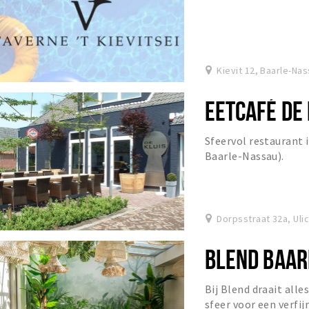
Kievit 12, Baarle-Na
EETCAFÉ DE 
Sfeervol restaurant 
Baarle-Nassau).
Dorpsstraat 32a, Uli
BLEND BAAR
Bij Blend draait all
sfeer voor een verfij