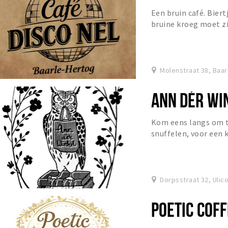
Een bruin café. Biert
bruine kroeg moet zi
Molenstraat 38, Baar
ANN DÉR WI
Kom eens langs om t
snuffelen, voor een k
terras bij Ann d'er W
Dorpsstraat 32, Ulic
POETIC COF