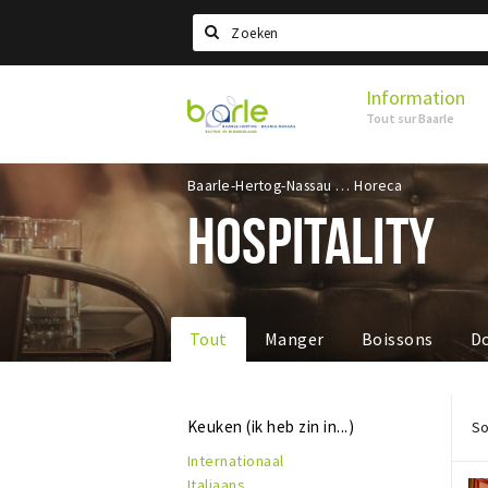
Search
Information
Visit
Tout sur Baarle
Baarle
Baarle-Hertog-Nassau
Horeca
HOSPITALITY
Tout
Manger
Boissons
D
Keuken (ik heb zin in...)
So
Internationaal
Italiaans