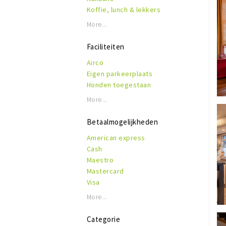
Koffie, lunch & lekkers
More...
Faciliteiten
Airco
Eigen parkeerplaats
Honden toegestaan
Rolstoeltoegankelijk
More...
Invalidentoilet
Kindvriendelijk
Betaalmogelijkheden
Reserveren mogelijk
American express
Terras of binnentuin
Cash
WiFi
Maestro
Mastercard
Visa
More...
Categorie