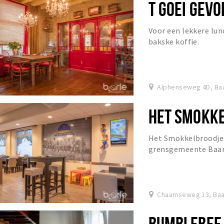
T GOEI GEVO
Voor een lekkere lun
bakske koffie.
Alphenseweg 4D, Ba
HET SMOKK
Het Smokkelbroodje 
grensgemeente Baar
Chaamseweg 13, Baa
BUMBLEBEE