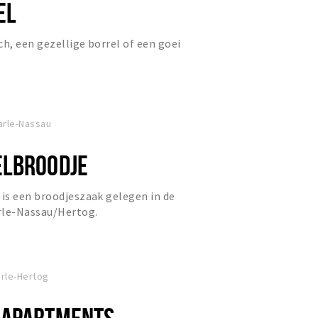
EL
ch, een gezellige borrel of een goei
arle-Nassau
ELBROODJE
is een broodjeszaak gelegen in de
le-Nassau/Hertog.
rle-Hertog
 APARTMENTS