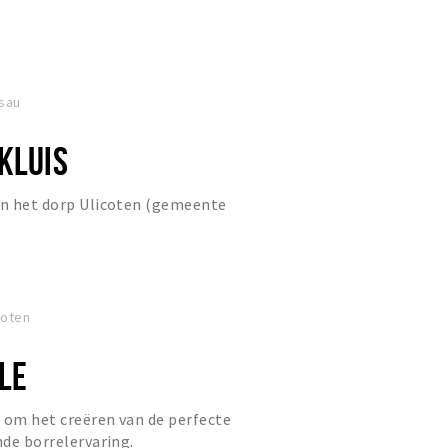
ssau
KLUIS
in het dorp Ulicoten (gemeente
coten
LE
es om het creëren van de perfecte
nde borrelervaring.