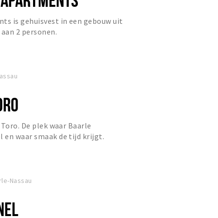
s is gehuisvest in een gebouw uit
 aan 2 personen.
Nassau
ORO
 Toro. De plek waar Baarle
en waar smaak de tijd krijgt.
rle-Nassau
NEL