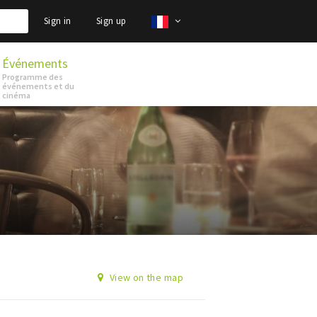
Sign in
Sign up
Événements
Programme des
événements et du
cinéma
View on the map