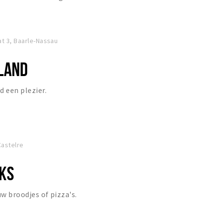
t 3, Baarle-Nassau
LLAND
d een plezier.
astelre
KS
uw broodjes of pizza's.