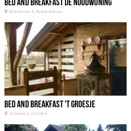
BED AND BREAKFAST DE NOODWONING
Boschoven 4, Baarle-Nassau
BED AND BREAKFAST 'T GROESJE
Groeske 5, Castelré